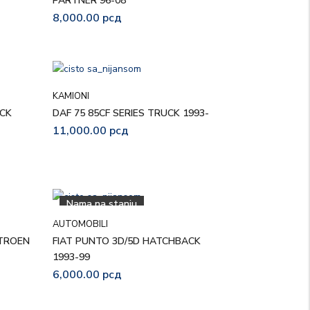
PARTNER 96-08
8,000.00
рсд
KAMIONI
ACK
DAF 75 85CF SERIES TRUCK 1993-
11,000.00
рсд
Nama na stanju
AUTOMOBILI
ITROEN
FIAT PUNTO 3D/5D HATCHBACK
1993-99
6,000.00
рсд