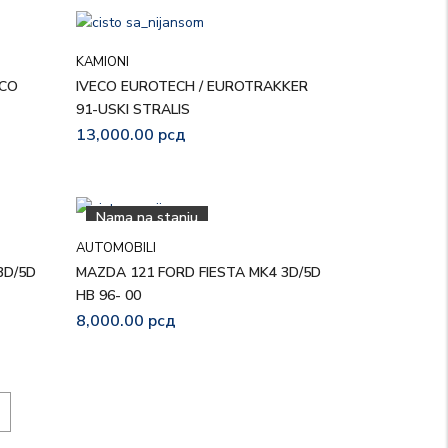
KAMIONI
ECO
IVECO EUROTECH / EUROTRAKKER
91-USKI STRALIS
13,000.00
рсд
Nama na stanju
AUTOMOBILI
3D/5D
MAZDA 121 FORD FIESTA MK4 3D/5D
HB 96- 00
8,000.00
рсд