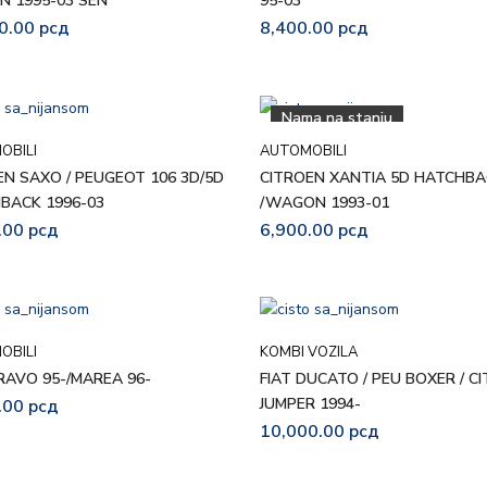
 1995-03 SEN
95-03
0.00
рсд
8,400.00
рсд
Nama na stanju
OBILI
AUTOMOBILI
EN SAXO / PEUGEOT 106 3D/5D
CITROEN XANTIA 5D HATCHB
BACK 1996-03
/WAGON 1993-01
.00
рсд
6,900.00
рсд
OBILI
KOMBI VOZILA
BRAVO 95-/MAREA 96-
FIAT DUCATO / PEU BOXER / C
JUMPER 1994-
.00
рсд
10,000.00
рсд