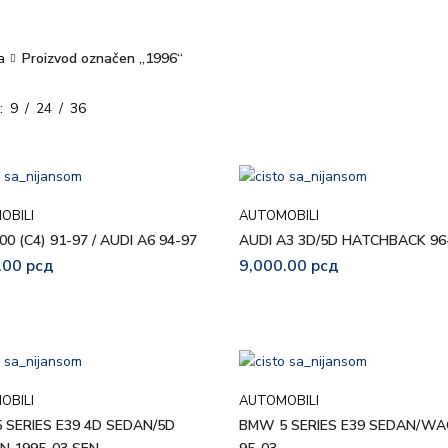
a
Proizvod označen „1996“
9
24
36
OBILI
AUTOMOBILI
00 (C4) 91-97 / AUDI A6 94-97
AUDI A3 3D/5D HATCHBACK 96
.00
рсд
9,000.00
рсд
OBILI
AUTOMOBILI
 SERIES E39 4D SEDAN/5D
BMW 5 SERIES E39 SEDAN/W