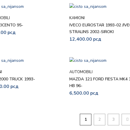
OBILI
KAMIONI
EICENTO 95-
IVECO EUROSTAR 1993-02 /IV
STRALINS 2002-SIROKI
.00
рсд
12,400.00
рсд
I
AUTOMOBILI
2000 TRUCK 1993-
MAZDA 121 FORD FIESTA MK4 
HB 96-
0.00
рсд
6,500.00
рсд
1
2
3