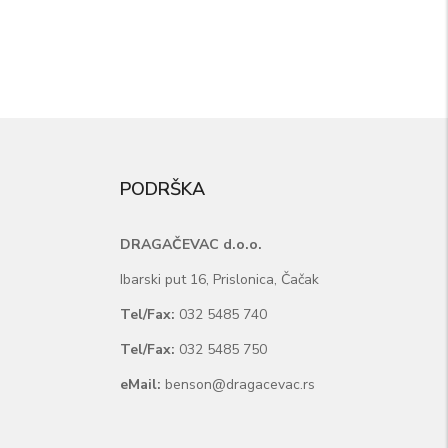
PODRŠKA
DRAGAČEVAC d.o.o.
Ibarski put 16, Prislonica, Čačak
Tel/Fax:
032 5485 740
Tel/Fax:
032 5485 750
eMail:
benson@dragacevac.rs