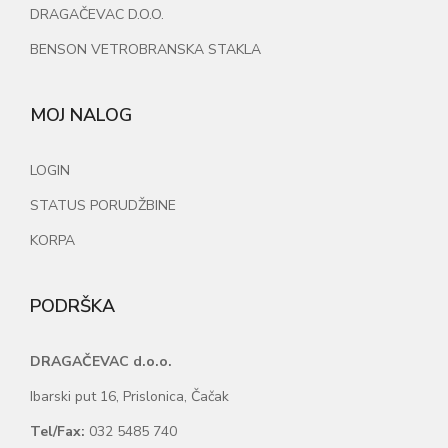
DRAGAČEVAC D.O.O.
BENSON VETROBRANSKA STAKLA
MOJ NALOG
LOGIN
STATUS PORUDŽBINE
KORPA
PODRŠKA
DRAGAČEVAC d.o.o.
Ibarski put 16, Prislonica, Čačak
Tel/Fax:
032 5485 740