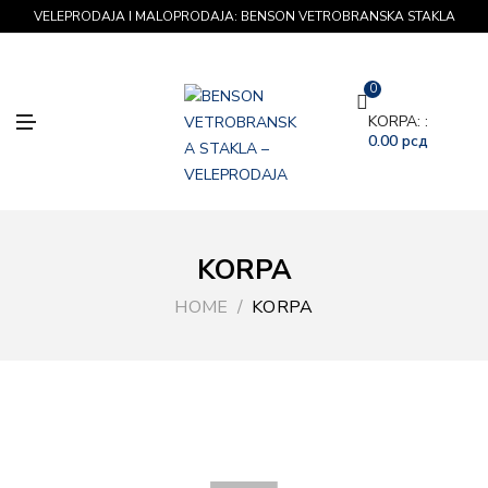
VELEPRODAJA I MALOPRODAJA: BENSON VETROBRANSKA STAKLA
0
M
KORPA: :
E
0.00
рсд
N
U
KORPA
HOME
KORPA