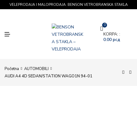
VELEPRODAJA I MALOPRODAJA: BENSON VETROBRANSKA STAKLA
0
M
KORPA: :
E
0.00
рсд
N
U
Početna
AUTOMOBILI
AUDI A4 4D SEDAN/STATION WAGO1N 94-01