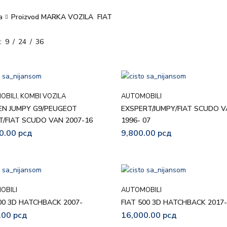
a
Proizvod MARKA VOZILA
FIAT
9
24
36
OBILI
,
KOMBI VOZILA
AUTOMOBILI
EN JUMPY G9/PEUGEOT
EXSPERT/JUMPY/FIAT SCUDO 
T/FIAT SCUDO VAN 2007-16
1996- 07
0.00
рсд
9,800.00
рсд
OBILI
AUTOMOBILI
500 3D HATCHBACK 2007-
FIAT 500 3D HATCHBACK 2017-
.00
рсд
16,000.00
рсд