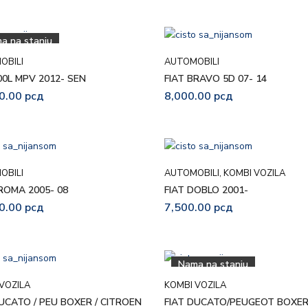
a na stanju
OBILI
AUTOMOBILI
00L MPV 2012- SEN
FIAT BRAVO 5D 07- 14
0.00
рсд
8,000.00
рсд
OBILI
AUTOMOBILI
,
KOMBI VOZILA
ROMA 2005- 08
FIAT DOBLO 2001-
0.00
рсд
7,500.00
рсд
Nama na stanju
VOZILA
KOMBI VOZILA
UCATO / PEU BOXER / CITROEN
FIAT DUCATO/PEUGEOT BOXE