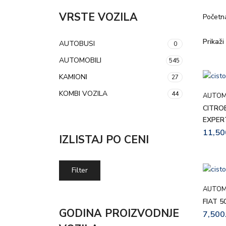
VRSTE VOZILA
Početn
Prikaži
AUTOBUSI
0
AUTOMOBILI
545
KAMIONI
27
KOMBI VOZILA
44
AUTOM
CITRO
EXPER
11,50
IZLISTAJ PO CENI
Filter
AUTOM
FIAT 
GODINA PROIZVODNJE
7,500