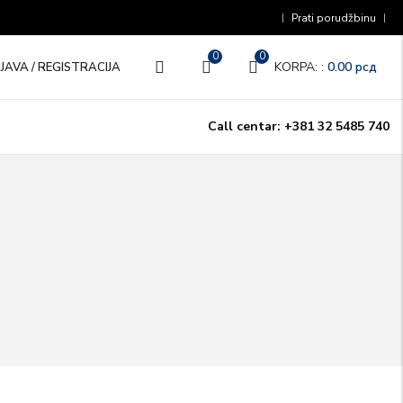
Prati porudžbinu
0
0
KORPA: :
0.00
рсд
IJAVA / REGISTRACIJA
Call centar: +381 32 5485 740