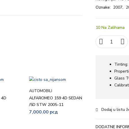
Oznake:
2007
,
2
10 Na Zalihama
Tinting
Propert
Glass T
Calibrat
AUTOMOBILI
AUTOMOBILI
 4D
ALFAROMEO 159 4D SEDAN
PEUGEOT 307
/5D STW 2005-11
HATCHBACK/WAG
Dodaj u listu ž
2001-
7,000.00
рсд
8,700.00
рсд
DODATNE INFORM