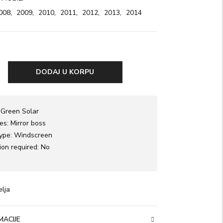
008
,
2009
,
2010
,
2011
,
2012
,
2013
,
2014
DODAJ U KORPU
:
Green Solar
ies:
Mirror boss
ype:
Windscreen
ion required:
No
AUTOMOBILI
AUTOMOBILI
BMW 7-SERIE E64 4D
DODGE CALIBER 4D
ON
SEDAN 2001-SENZOR
HATCHBACK 2007-
elja
13,000.00
рсд
8,000.00
рсд
ACIJE