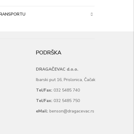
 TRANSPORTU
PODRŠKA
DRAGAČEVAC d.o.o.
Ibarski put 16, Prislonica, Čačak
Tel/Fax:
032 5485 740
Tel/Fax:
032 5485 750
eMail:
benson@dragacevac.rs