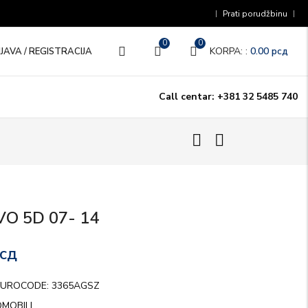
Prati porudžbinu
0
0
KORPA: :
0.00
рсд
IJAVA / REGISTRACIJA
Call centar: +381 32 5485 740
VO 5D 07- 14
сд
UROCODE: 3365AGSZ
MOBILI