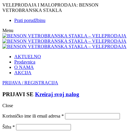
VELEPRODAJA I MALOPRODAJA: BENSON
VETROBRANSKA STAKLA
Prati porudžbinu
Menu
AKTUELNO
Prodavnica
O NAMA
AKCIJA
PRIJAVA / REGISTRACIJA
PRIJAVI SE
Kreiraj svoj nalog
Close
Korisničko ime ili email adresa
*
Šifra
*