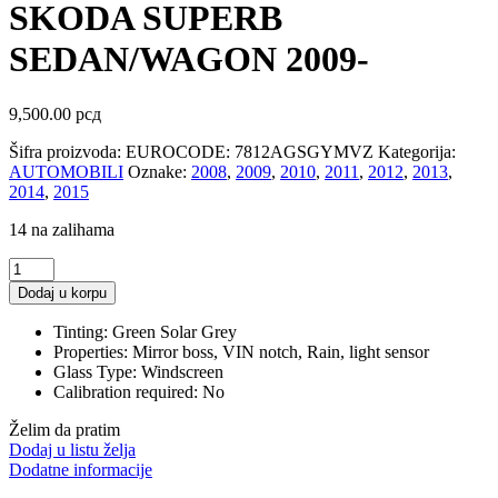
SKODA SUPERB
SEDAN/WAGON 2009-
9,500.00
рсд
Šifra proizvoda:
EUROCODE: 7812AGSGYMVZ
Kategorija:
AUTOMOBILI
Oznake:
2008
,
2009
,
2010
,
2011
,
2012
,
2013
,
2014
,
2015
14 na zalihama
SKODA
SUPERB
Dodaj u korpu
SEDAN/WAGON
2009-
Tinting:
Green Solar Grey
quantity
Properties:
Mirror boss, VIN notch, Rain, light sensor
Glass Type:
Windscreen
Calibration required:
No
Želim da pratim
Dodaj u listu želja
Dodatne informacije