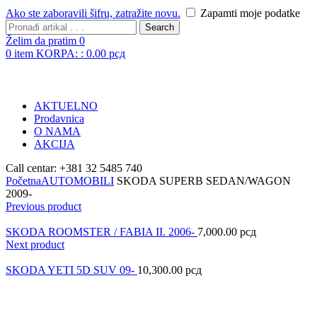
Ako ste zaboravili šifru, zatražite novu.
Zapamti moje podatke
Search
Želim da pratim
0
0
item
KORPA: :
0.00
рсд
AKTUELNO
Prodavnica
O NAMA
AKCIJA
Call centar: +381 32 5485 740
Početna
AUTOMOBILI
SKODA SUPERB SEDAN/WAGON
2009-
Previous product
SKODA ROOMSTER / FABIA II. 2006-
7,000.00
рсд
Next product
SKODA YETI 5D SUV 09-
10,300.00
рсд