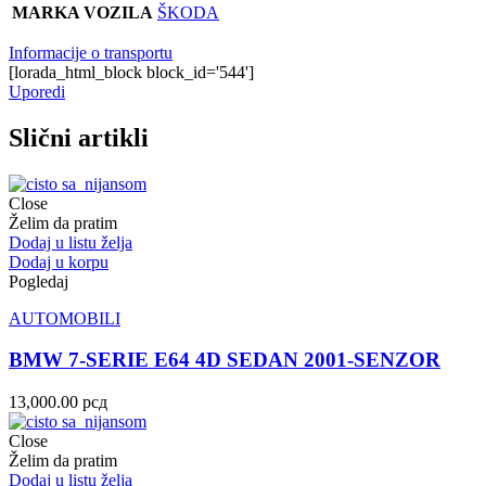
MARKA VOZILA
ŠKODA
Informacije o transportu
[lorada_html_block block_id='544']
Uporedi
Slični artikli
Close
Želim da pratim
Dodaj u listu želja
Dodaj u korpu
Pogledaj
AUTOMOBILI
BMW 7-SERIE E64 4D SEDAN 2001-SENZOR
13,000.00
рсд
Close
Želim da pratim
Dodaj u listu želja