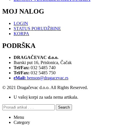
MOJ NALOG
LOGIN
STATUS PORUDŽBINE
KORPA
PODRŠKA
DRAGAČEVAC d.o.o.
Ibarski put 16, Prislonica, Čačak
Tel/Fax:
032 5485 740
Tel/Fax:
032 5485 750
eMail:
benson@dragacevac.rs
© 2021 Dragačevac d.o.o. All Rights Reserved.
U vašoj korpi za sada nema artikala.
Search
Menu
Category