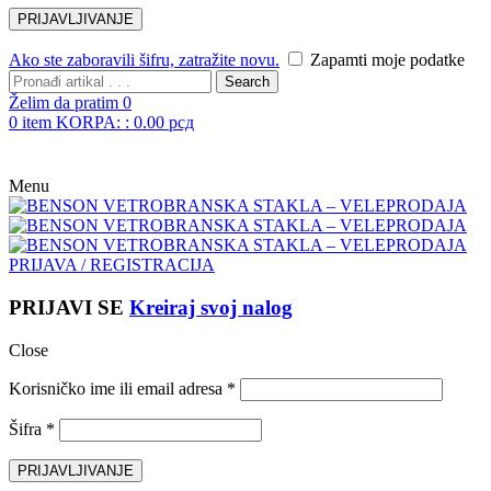
Ako ste zaboravili šifru, zatražite novu.
Zapamti moje podatke
Search
Želim da pratim
0
0
item
KORPA: :
0.00
рсд
Menu
PRIJAVA / REGISTRACIJA
PRIJAVI SE
Kreiraj svoj nalog
Close
Korisničko ime ili email adresa
*
Šifra
*