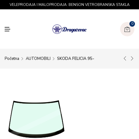
U
VELEPRODAJA I MALOPRODAJA: BENSON VETROBRANSKA STAKLA
0
M
E
N
U
Početna
AUTOMOBILI
SKODA FELICIA 95-