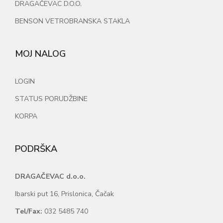
DRAGAČEVAC D.O.O.
BENSON VETROBRANSKA STAKLA
MOJ NALOG
LOGIN
STATUS PORUDŽBINE
KORPA
PODRŠKA
DRAGAČEVAC d.o.o.
Ibarski put 16, Prislonica, Čačak
Tel/Fax:
032 5485 740