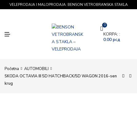
VELEPRODAJA I MALOPRODAJA: BENSON VETROBRANSKA STAKLA
0
M
KORPA: :
E
0.00
рсд
N
U
Početna
AUTOMOBILI
SKODA OCTAVIA III 5D HATCHBACK/5D WAGON 2016-sen
krug