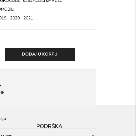
UROCODE: 5383ACDCHJMVZ1L
MOBILI
019
,
2020
,
2021
DODAJ U KORPU
R
RE
elja
PODRŠKA