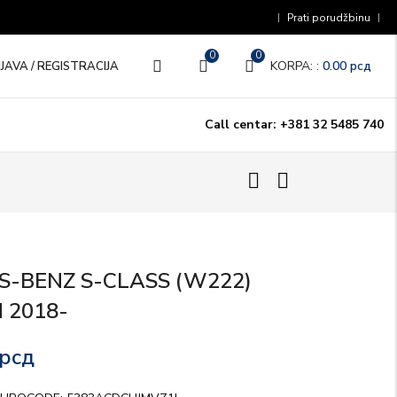
Prati porudžbinu
0
0
KORPA: :
0.00
рсд
IJAVA / REGISTRACIJA
Call centar: +381 32 5485 740
-BENZ S-CLASS (W222)
 2018-
рсд