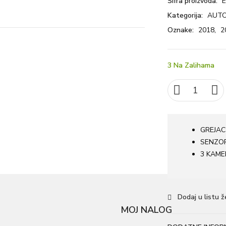
Šifra proizvoda:
E
Kategorija:
AUTO
Oznake:
2018
,
2
3 Na Zalihama
GREJAC
SENZO
3 KAME
Dodaj u listu ž
MOJ NALOG