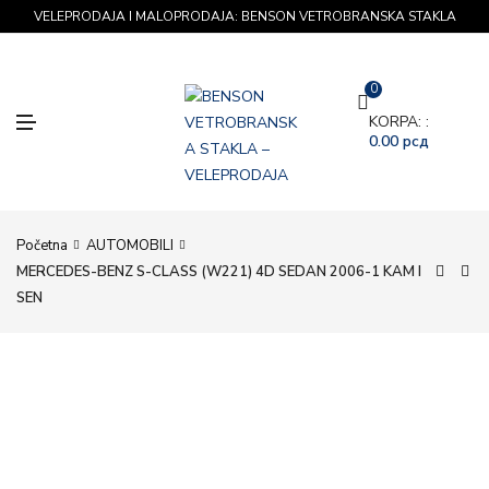
VELEPRODAJA I MALOPRODAJA: BENSON VETROBRANSKA STAKLA
0
M
KORPA: :
E
0.00
рсд
N
U
Početna
AUTOMOBILI
MERCEDES-BENZ S-CLASS (W221) 4D SEDAN 2006-1 KAM I
SEN