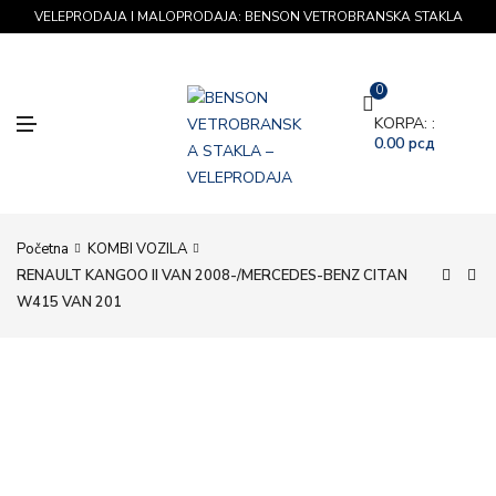
VELEPRODAJA I MALOPRODAJA: BENSON VETROBRANSKA STAKLA
0
M
KORPA: :
E
0.00
рсд
N
U
Početna
KOMBI VOZILA
RENAULT KANGOO II VAN 2008-/MERCEDES-BENZ CITAN
W415 VAN 201