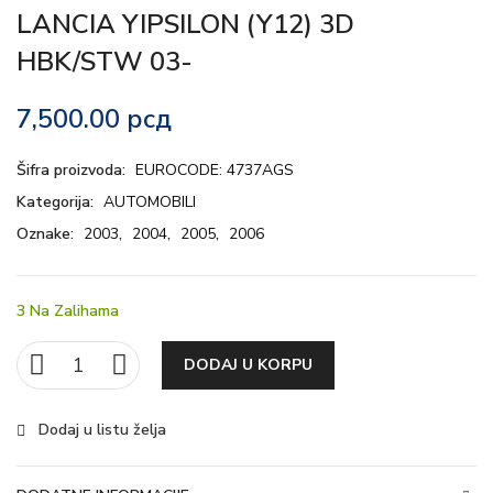
LANCIA YIPSILON (Y12) 3D
HBK/STW 03-
7,500.00
рсд
Šifra proizvoda:
EUROCODE: 4737AGS
Kategorija:
AUTOMOBILI
Oznake:
2003
,
2004
,
2005
,
2006
3 Na Zalihama
DODAJ U KORPU
Dodaj u listu želja