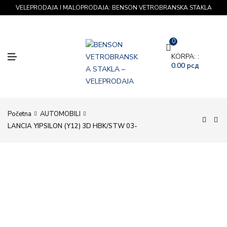
VELEPRODAJA I MALOPRODAJA: BENSON VETROBRANSKA STAKLA
0
M
KORPA: :
E
0.00
рсд
N
U
Početna
AUTOMOBILI
LANCIA YIPSILON (Y12) 3D HBK/STW 03-