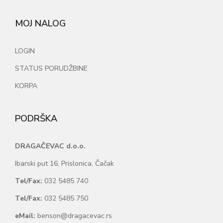
MOJ NALOG
LOGIN
STATUS PORUDŽBINE
KORPA
PODRŠKA
DRAGAČEVAC d.o.o.
Ibarski put 16, Prislonica, Čačak
Tel/Fax:
032 5485 740
Tel/Fax:
032 5485 750
eMail:
benson@dragacevac.rs