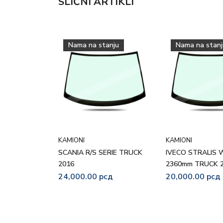
SLIČNI ARTIKLI
Nama na stanju
Nama na stanj
KAMIONI
KAMIONI
SCANIA R/S SERIE TRUCK
IVECO STRALIS 
2016
2360mm TRUCK 2
24,000.00
рсд
20,000.00
рсд