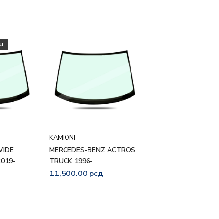
u
Nama na stanju
KAMIONI
KAMIONI
WIDE
MERCEDES-BENZ ACTROS
MERCEDES-BENZ 
019-
TRUCK 1996-
WIDE 2014- uska bo
kamera iznad sen
11,500.00
рсд
15,000.00
рсд