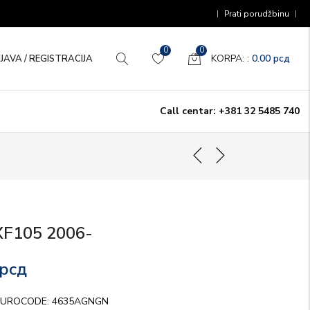
Prati porudžbinu
0
0
KORPA: :
0.00
рсд
IJAVA / REGISTRACIJA
Call centar: +381 32 5485 740
XF105 2006-
рсд
EUROCODE: 4635AGNGN