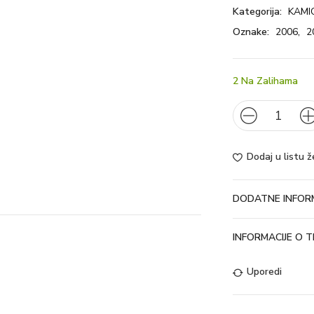
Kategorija:
KAMI
Oznake:
2006
,
2
2 Na Zalihama
Dodaj u listu ž
DODATNE INFORM
INFORMACIJE O
Uporedi