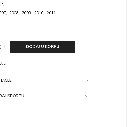
ONI
007
,
2008
,
2009
,
2010
,
2011
DODAJ U KORPU
elja
ACIJE
 TRANSPORTU