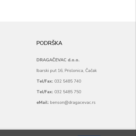
PODRŠKA
DRAGAČEVAC d.o.o.
Ibarski put 16, Prislonica, Čačak
Tel/Fax:
032 5485 740
Tel/Fax:
032 5485 750
eMail:
benson@dragacevac.rs