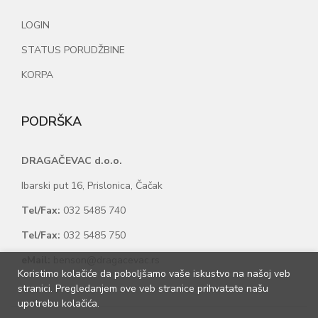
LOGIN
STATUS PORUDŽBINE
KORPA
PODRŠKA
DRAGAČEVAC d.o.o.
Ibarski put 16, Prislonica, Čačak
Tel/Fax:
032 5485 740
Tel/Fax:
032 5485 750
eMail:
benson@dragacevac.rs
Koristimo kolačiće da poboljšamo vaše iskustvo na našoj veb
stranici. Pregledanjem ove veb stranice prihvatate našu
upotrebu kolačića.