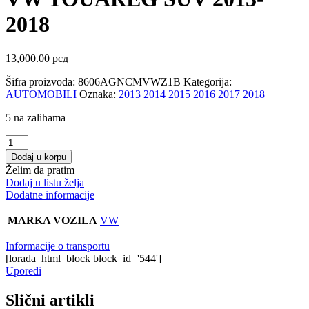
2018
13,000.00
рсд
Šifra proizvoda:
8606AGNCMVWZ1B
Kategorija:
AUTOMOBILI
Oznaka:
2013 2014 2015 2016 2017 2018
5 na zalihama
VW
TOUAREG
Dodaj u korpu
SUV
Želim da pratim
2013-
Dodaj u listu želja
2018
Dodatne informacije
quantity
MARKA VOZILA
VW
Informacije o transportu
[lorada_html_block block_id='544']
Uporedi
Slični artikli