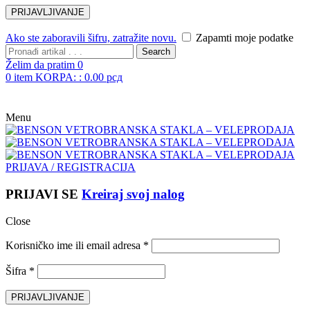
Ako ste zaboravili šifru, zatražite novu.
Zapamti moje podatke
Search
Želim da pratim
0
0
item
KORPA: :
0.00
рсд
Menu
PRIJAVA / REGISTRACIJA
PRIJAVI SE
Kreiraj svoj nalog
Close
Korisničko ime ili email adresa
*
Šifra
*