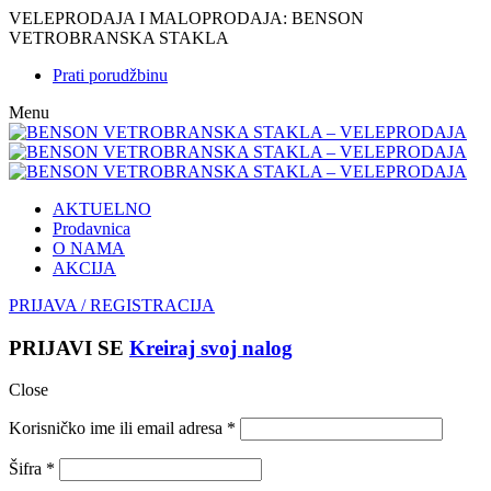
VELEPRODAJA I MALOPRODAJA: BENSON
VETROBRANSKA STAKLA
Prati porudžbinu
Menu
AKTUELNO
Prodavnica
O NAMA
AKCIJA
PRIJAVA / REGISTRACIJA
PRIJAVI SE
Kreiraj svoj nalog
Close
Korisničko ime ili email adresa
*
Šifra
*