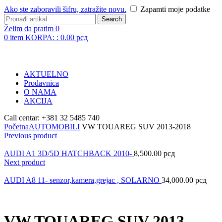
Ako ste zaboravili šifru, zatražite novu.
Zapamti moje podatke
Search
Želim da pratim
0
0
item
KORPA: :
0.00
рсд
AKTUELNO
Prodavnica
O NAMA
AKCIJA
Call centar: +381 32 5485 740
Početna
AUTOMOBILI
VW TOUAREG SUV 2013-2018
Previous product
AUDI A1 3D/5D HATCHBACK 2010-
8,500.00
рсд
Next product
AUDI A8 11- senzor,kamera,grejac , SOLARNO
34,000.00
рсд
VW TOUAREG SUV 2013-