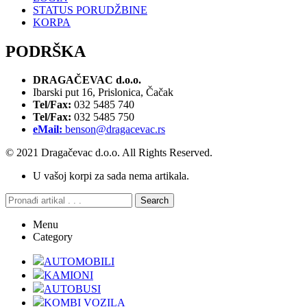
STATUS PORUDŽBINE
KORPA
PODRŠKA
DRAGAČEVAC d.o.o.
Ibarski put 16, Prislonica, Čačak
Tel/Fax:
032 5485 740
Tel/Fax:
032 5485 750
eMail:
benson@dragacevac.rs
© 2021 Dragačevac d.o.o. All Rights Reserved.
U vašoj korpi za sada nema artikala.
Search
Menu
Category
AUTOMOBILI
KAMIONI
AUTOBUSI
KOMBI VOZILA