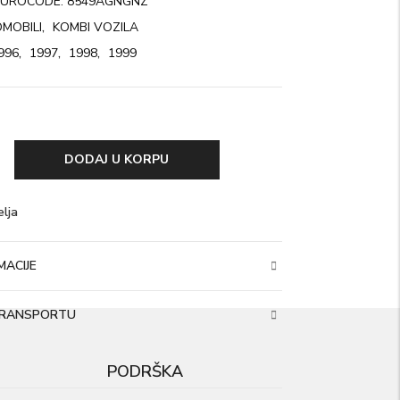
EUROCODE: 8549AGNGNZ
MOBILI
,
KOMBI VOZILA
996
,
1997
,
1998
,
1999
DODAJ U KORPU
elja
ACIJE
 TRANSPORTU
PODRŠKA