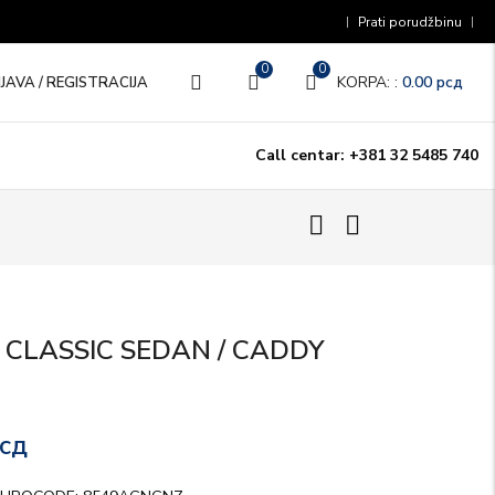
Prati porudžbinu
0
0
KORPA: :
0.00
рсд
IJAVA / REGISTRACIJA
Call centar: +381 32 5485 740
CLASSIC SEDAN / CADDY
сд