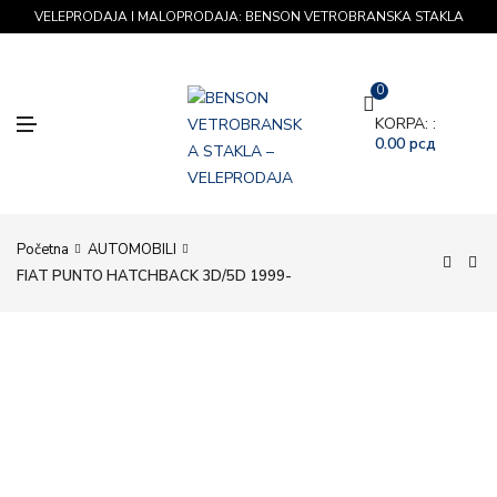
VELEPRODAJA I MALOPRODAJA: BENSON VETROBRANSKA STAKLA
0
M
KORPA: :
E
0.00
рсд
N
U
Početna
AUTOMOBILI
FIAT PUNTO HATCHBACK 3D/5D 1999-