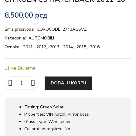
8,500.00
рсд
Šifra proizvoda:
EUROCODE: 2743AGSVZ
Kategorija:
AUTOMOBILI
Oznake:
2011
,
2012
,
2013
,
2014
,
2015
,
2016
11 Na Zalihama
DODAJ U KORPU
Tinting:
Green Solar
Properties:
VIN notch, Mirror boss
Glass Type:
Windscreen
Calibration required:
No