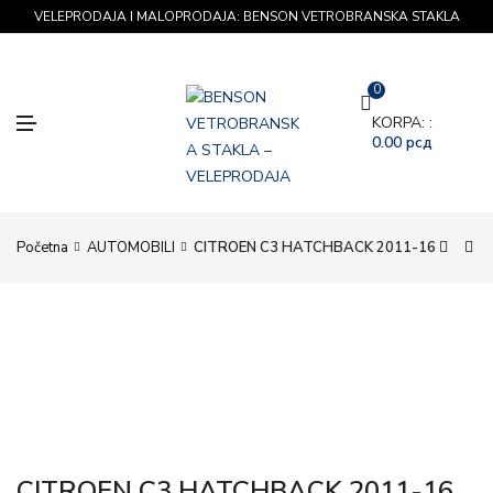
VELEPRODAJA I MALOPRODAJA: BENSON VETROBRANSKA STAKLA
0
M
KORPA: :
E
0.00
рсд
N
U
Početna
AUTOMOBILI
CITROEN C3 HATCHBACK 2011-16
CITROEN C3 HATCHBACK 2011-16