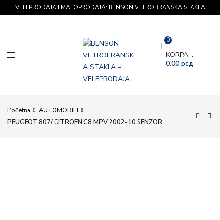
VELEPRODAJA I MALOPRODAJA: BENSON VETROBRANSKA STAKLA
0
M
KORPA: :
E
0.00
рсд
N
U
Početna
AUTOMOBILI
PEUGEOT 807/ CITROEN C8 MPV 2002-10 SENZOR