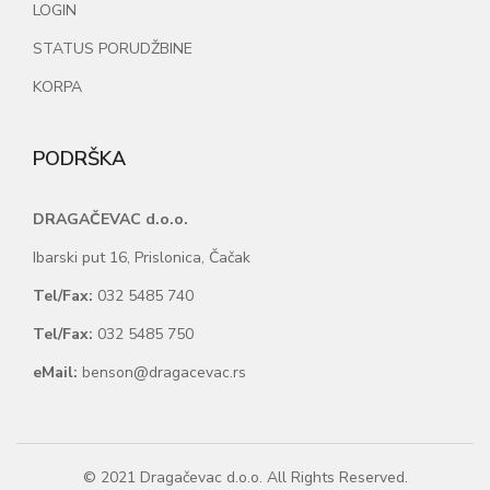
LOGIN
STATUS PORUDŽBINE
KORPA
PODRŠKA
DRAGAČEVAC d.o.o.
Ibarski put 16, Prislonica, Čačak
Tel/Fax:
032 5485 740
Tel/Fax:
032 5485 750
eMail:
benson@dragacevac.rs
© 2021 Dragačevac d.o.o. All Rights Reserved.