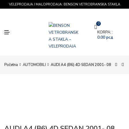
VELEPRODAJA I MALOPRODAJA: BENSON VETROBRANSKA STAKLA
0
M
KORPA: :
E
0.00
рсд
N
U
Početna
AUTOMOBILI
AUDI A4 (B6) 4D SEDAN 2001- 08
AUDI A4 (B6) 4D SEDAN 2001- 08