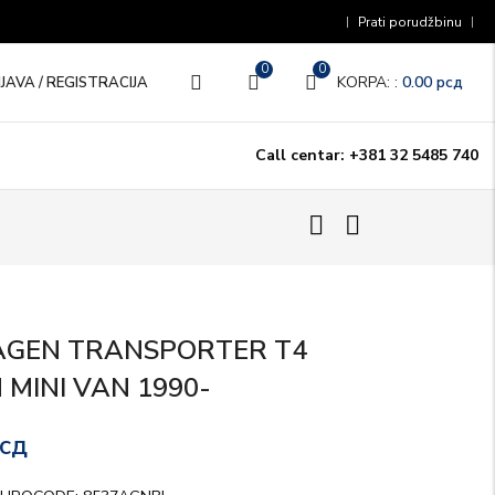
Prati porudžbinu
0
0
KORPA: :
0.00
рсд
IJAVA / REGISTRACIJA
Call centar: +381 32 5485 740
GEN TRANSPORTER T4
MINI VAN 1990-
сд