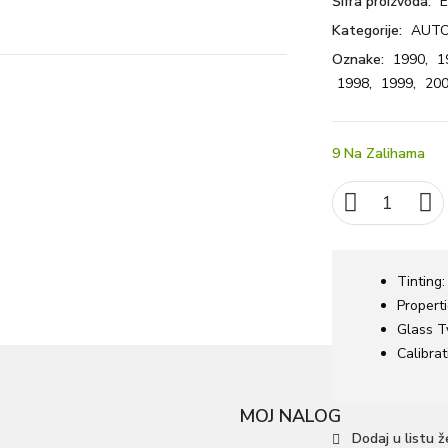
Šifra proizvoda:
E
Kategorije:
AUTO
Oznake:
1990
,
1
1998
,
1999
,
20
9 Na Zalihama
Tinting
Propert
Glass T
Calibrat
MOJ NALOG
Dodaj u listu ž