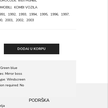
UROCODE: 8537AGNBL
MOBILI
,
KOMBI VOZILA
991
,
1992
,
1993
,
1994
,
1995
,
1996
,
1997
,
00
,
2001
,
2002
,
2003
DODAJ U KORPU
:
Green blue
ies:
Mirror boss
ype:
Windscreen
ion required:
No
PODRŠKA
elja