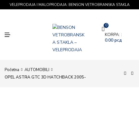
VELEPRODAJA I MALOPRODAJA: BENSON VETROBRANSKA STAKLA
0
M
KORPA: :
E
0.00
рсд
N
U
Početna
AUTOMOBILI
OPEL ASTRA GTC 3D HATCHBACK 2005-