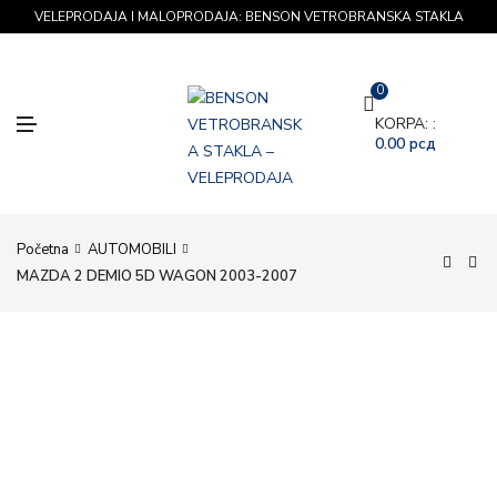
VELEPRODAJA I MALOPRODAJA: BENSON VETROBRANSKA STAKLA
0
M
KORPA: :
E
0.00
рсд
N
U
Početna
AUTOMOBILI
MAZDA 2 DEMIO 5D WAGON 2003-2007