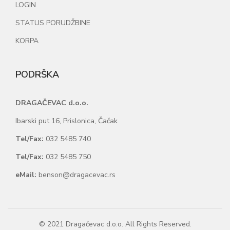
LOGIN
STATUS PORUDŽBINE
KORPA
PODRŠKA
DRAGAČEVAC d.o.o.
Ibarski put 16, Prislonica, Čačak
Tel/Fax:
032 5485 740
Tel/Fax:
032 5485 750
eMail:
benson@dragacevac.rs
© 2021 Dragačevac d.o.o. All Rights Reserved.