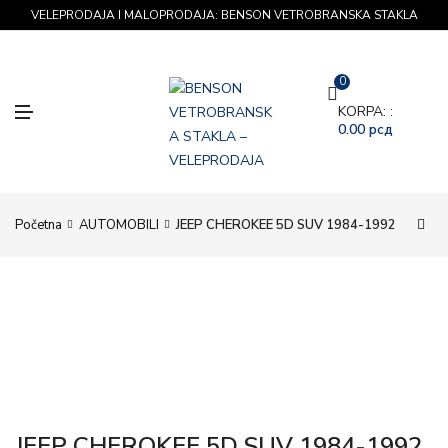
VELEPRODAJA I MALOPRODAJA: BENSON VETROBRANSKA STAKLA
0
M
KORPA: :
E
0.00
рсд
N
U
Početna
AUTOMOBILI
JEEP CHEROKEE 5D SUV 1984-1992
JEEP CHEROKEE 5D SUV 1984-1992