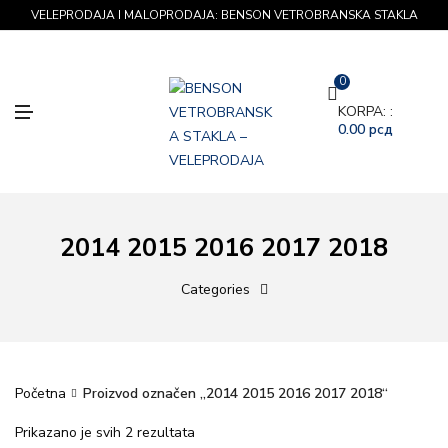
VELEPRODAJA I MALOPRODAJA: BENSON VETROBRANSKA STAKLA
0
M
KORPA: :
E
0.00
рсд
N
U
2014 2015 2016 2017 2018
Categories
Početna
Proizvod označen „2014 2015 2016 2017 2018“
Prikazano je svih 2 rezultata