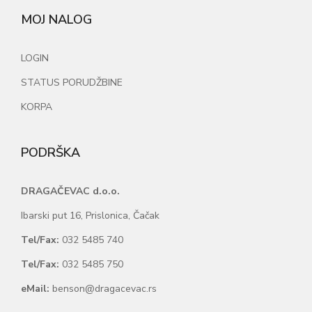
MOJ NALOG
LOGIN
STATUS PORUDŽBINE
KORPA
PODRŠKA
DRAGAČEVAC d.o.o.
Ibarski put 16, Prislonica, Čačak
Tel/Fax:
032 5485 740
Tel/Fax:
032 5485 750
eMail:
benson@dragacevac.rs